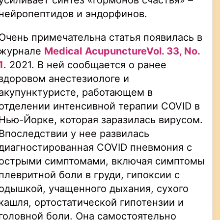
усиливает синтез «гормонов счастья» –
нейропептидов и эндорфинов.
Очень примечательна статья появилась в
журнале
Medical
Acupuncture
Vol
. 33,
No
.
1
. 2021. В ней сообщается о ранее
здоровом анестезиологе и
акупунктуристе, работающем в
отделении интенсивной терапии COVID в
Нью-Йорке, которая заразилась вирусом.
Впоследствии у нее развилась
диагностированная COVID пневмония с
острыми симптомами, включая симптомы
плевритной боли в груди, гипоксии с
одышкой, учащенного дыхания, сухого
кашля, ортостатической гипотензии и
головной боли. Она самостоятельно