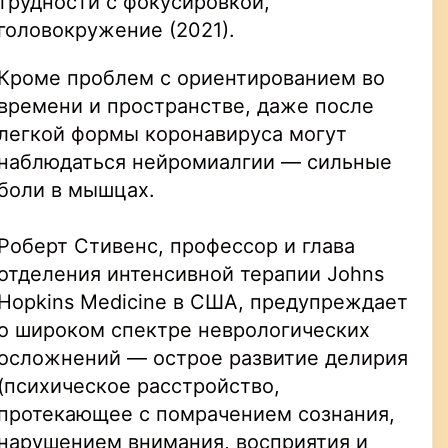
трудности с фокусировкой,
головокружение (2021).
Кроме проблем с ориентированием во
времени и пространстве, даже после
легкой формы коронавируса могут
наблюдаться нейромиалгии — сильные
боли в мышцах.
Роберт Стивенс, профессор и глава
отделения интенсивной терапии Johns
Hopkins Medicine в США, предупреждает
о широком спектре неврологических
осложнений — острое развитие делирия
(психическое расстройство,
протекающее с помрачением сознания,
нарушением внимания, восприятия и