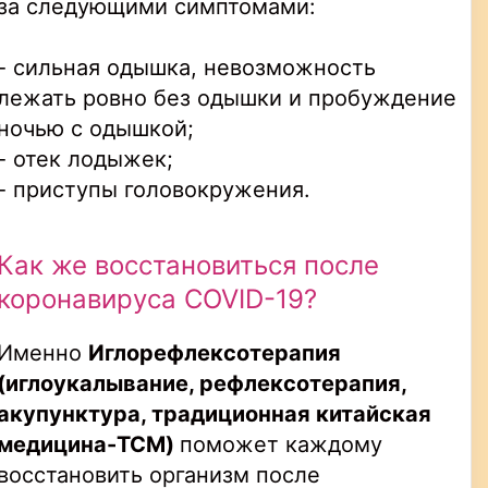
за следующими симптомами:
- сильная одышка, невозможность
лежать ровно без одышки и пробуждение
ночью с одышкой;
- отек лодыжек;
- приступы головокружения.
Как же восстановиться после
коронавируса
COVID
-19?
Именно
Иглорефлексотерапия
(иглоукалывание, рефлексотерапия,
акупунктура, традиционная китайская
медицина-
TCM
)
поможет каждому
восстановить организм после