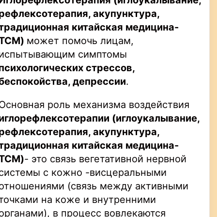
Иглорефлексотерапия
(иглоукалывание,
рефлексотерапия, акупунктура,
традиционная китайская медицина-
TCM
)
может помочь лицам,
испытывающим симптомы
психологических стрессов,
беспокойства,
депрессии
.
Основная роль механизма воздействия
иглорефлексотерапии
(иглоукалывание,
рефлексотерапия, акупунктура,
традиционная китайская медицина-
TCM
)
- это связь вегетативной нервной
системы с кожно -висцеральными
отношениями (связь между активными
точками на коже и внутренними
органами), в процесс вовлекаются