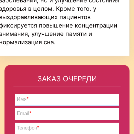
заболевания, но и улучшение состояния
здоровья в целом. Кроме того, у
выздоравливающих пациентов
фиксируется повышение концентрации
внимания, улучшение памяти и
нормализация сна.
ЗАКАЗ ОЧЕРЕДИ
Имя
*
Email
*
Телефон
*