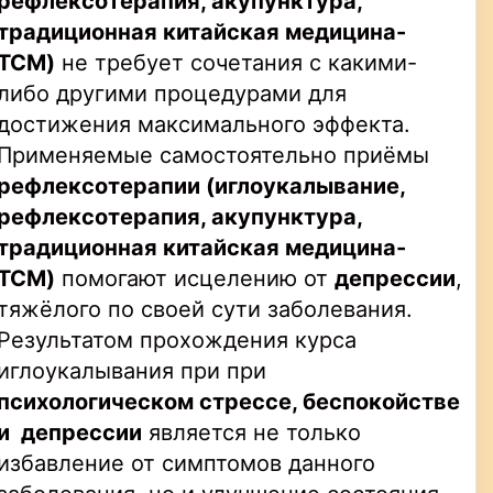
рефлексотерапия, акупунктура,
традиционная китайская медицина-
TCM
)
не требует сочетания с какими-
либо другими процедурами для
достижения максимального эффекта.
Применяемые самостоятельно приёмы
рефлексотерапии
(иглоукалывание,
рефлексотерапия, акупунктура,
традиционная китайская медицина-
TCM
)
помогают исцелению от
депрессии
,
тяжёлого по своей сути заболевания.
Результатом прохождения курса
иглоукалывания при при
психологическом стрессе, беспокойстве
и депрессии
является не только
избавление от симптомов данного