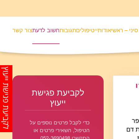
סיני – ראשי
אודותיי
טיפולים
תגובות
חשוב לדעת
צור קשר
לקביעת פגישת ייעוץ
לקביעת פגישת
ייעוץ
פר
כדי לקבל פרטים נוספים על
ת דם
הטיפול, השאירי פרטים או
התקשרו 052-3690498