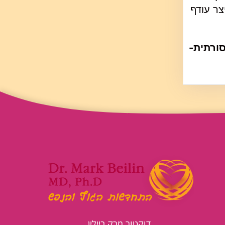
ולין E (IgE) בסרום שניתן לייצר עודף
סורתית-
דוקטור מרק ביילין