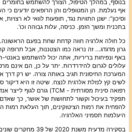
בנוסף, במהלך הטיפול, הצורך להשתמש בחומרים רפ
אף נעלמת. הן המטופלים והן הרופאים יודעים כי ה
וסיכון": ישנן התוויות נגד, תופעות לוואי לא רצויות,
בתכנית ומשך הזמן. כניסה, עלות גבוהה וכו'.
כל חולה אלרגיה חווה קדחת שחת בפעם הראשונה. פ
גרון מדגדג... זה נראה כמו הצטננות, אבל תרופה 
באף ונפיחות בריריות, אתה יכול להשתמש באנטי-הי
עלולים לגרום להידרדרות. יתר על כן, הם אינם 
המערכת החיסונית תגיב באותה צורה. יש רק דרך אחת
לשים קץ לנזלת אלרגית לנצח. שיטה זו היא דיקור סיני
רפואה סינית מסורתית - TCM) 
תפקיד בעיכול וקשור לתחושות של אושר, כך שאדם מט
להפחית את רמות הציטוקינים, תוך העלאת רמות האי
היעלמות תסמיני האלרגיה.