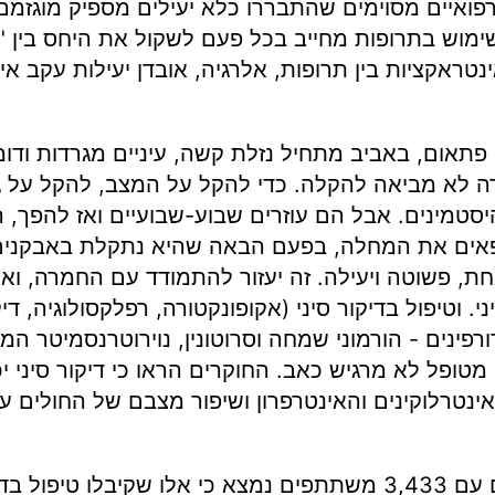
ואיים מסוימים שהתבררו כלא יעילים מספיק מוגזמם
שימוש בתרופות מחייב בכל פעם לשקול את היחס בין 
 אינטראקציות בין תרופות, אלרגיה, אובדן יעילות עקב אי
תאום, באביב מתחיל נזלת קשה, עיניים מגרדות ודומ
קרה לא מביאה להקלה. כדי להקל על המצב, להקל על ג
סטמינים. אבל הם עוזרים שבוע-שבועיים ואז להפך, 
מרפאים את המחלה, בפעם הבאה שהיא נתקלת באבקנים
, פשוטה ויעילה. זה יעזור להתמודד עם החמרה, ואול
. וטיפול בדיקור סיני (אקופונקטורה, רפלקסולוגיה, דיקו
גורם לגוף לייצר אנדורפינים - הורמוני שמחה וסרוטונין, נוירוטרנסמיטר 
ופל לא מרגיש כאב. החוקרים הראו כי דיקור סיני יכ
נטרלוקינים והאינטרפרון ושיפור מצבם של החולים ע
בסקירה מדעית משנת 2020 של 39 מחקרים שונים עם 3,433 משתתפים נמצא כי אלו שקיבלו טיפו