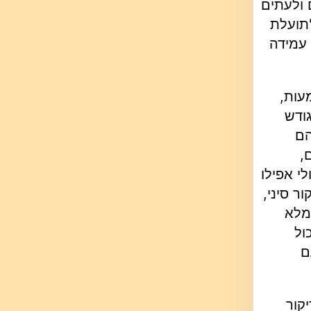
 ולעתים
"תועלת
 עמידה
עות,
ודש
הם
,
י אפילו
ר סיני,
הממלא
ול
ם
ל בדיקור