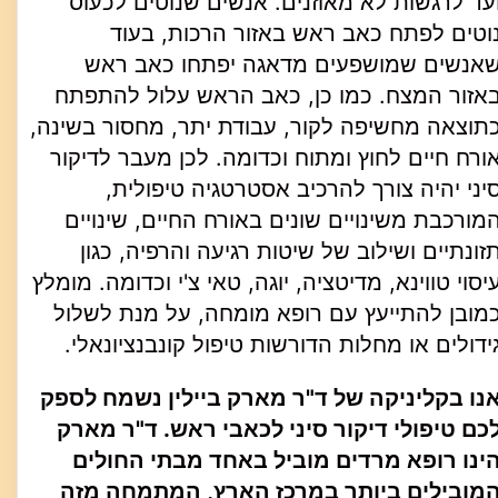
עד לרגשות לא מאוזנים. אנשים שנוטים לכעוס
וטים לפתח כאב ראש באזור הרכות, בעוד
אנשים שמושפעים מדאגה יפתחו כאב ראש
אזור המצח. כמו כן, כאב הראש עלול להתפתח
תוצאה מחשיפה לקור, עבודת יתר, מחסור בשינה,
ורח חיים לחוץ ומתוח וכדומה. לכן מעבר לדיקור
יני יהיה צורך להרכיב אסטרטגיה טיפולית,
מורכבת משינויים שונים באורח החיים, שינויים
זונתיים ושילוב של שיטות רגיעה והרפיה, כגון
יסוי טווינא, מדיטציה, יוגה, טאי צ'י וכדומה. מומלץ
מובן להתייעץ עם רופא מומחה, על מנת לשלול
ידולים או מחלות הדורשות טיפול קונבנציונאלי.
נו בקליניקה של ד"ר מארק ביילין נשמח לספק
כם טיפולי דיקור סיני לכאבי ראש. ד"ר מארק
ינו רופא מרדים מוביל באחד מבתי החולים
מובילים ביותר במרכז הארץ, המתמחה מזה