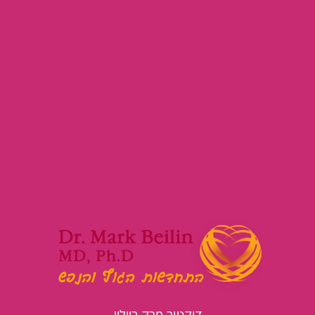
דוקטור מרק ביילין