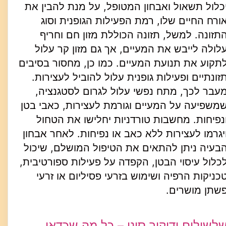
כלול תשאול ואבחון המטופל, על מנת להבין את
ורח החיים שלו, רמת הפעילות הגופנית וסוג
תזונה. למשל, תזונה הכוללת מזון חם וחריף
לולה לייבש את המעיים, אך גם מזון קר עלול
תקוע את תנועת המעיים. כמו כן, מחסור בסיבים
זונתיים ופעילות גופנית עלול להוביל לעצירות.
עבר לכך, מתח נפשי עלול לגרום לסטגנציה,
משפיעה על המעיים וגורמת לעצירות, כאבי בטן
נפיחות. מחשבות טורדניות יחלישו את הטחול
יגרמו לעצירות ללא כאב או נפיחות. לאחר אבחון
בעיה ניתן להתאים את הטיפול המושלם, שיכול
כלול עיסוי הבטן, הקפדה על פעילות ספורטיבית,
כניקות הרפיה ושימוש בזרעי פסיליום או זרעי
שתן מושרים.
לשולים ודיקור סיני – כל מה שכדאי