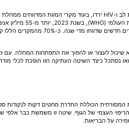
בין 2000 ל-2021, מקרי המוות משבץ מוחי, מחלות לב ו-HIV ירדו, בעוד מקרי המוות המדווחים ממחלת
אלצהיימר עלו ביותר מ-140%. על פי ארגון הבריאות העולמי (WHO), בשנת 2023, יו
ברחבי העולם חיו עם דמנציה, עם עד 10 מיליון מקרים חדשים שדווחו מדי שנה. כ
א שיכול לעצור או להפוך את התפתחות המחלה. עם ז
ואו נסתכל כיצד השיטה העתיקה הזו הופכת לכלי מודרנ
ת המסורתית הכוללת החדרת מחטים דקות לנקודות ספצ
י הריפוי העצמי של הגוף. שיטה זו משמשת כבר אלפי שנ
מירה על הבריאות.