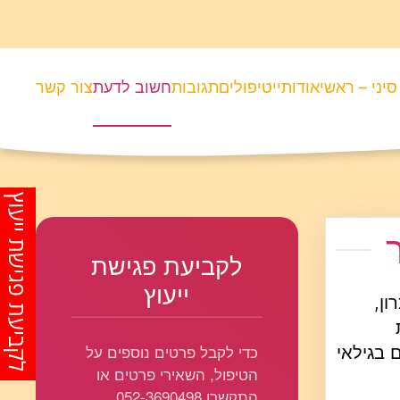
סיני – ראשי
אודותיי
טיפולים
תגובות
חשוב לדעת
צור קשר
לקביעת פגישת ייעוץ
לקביעת פגישת
ייעוץ
ון,
כדי לקבל פרטים נוספים על
חוזים מהאנשים בגילאי
הטיפול, השאירי פרטים או
התקשרו 052-3690498