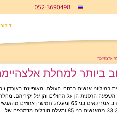
052-3690498
דיקור 
לת אלצהיימר
וב ביותר למחלת אלצהיימר
מיליוני אנשים ברחבי העולם. מאופיינת באובדן זיכר
 השפעה הרסנית הן על החולים והן על יקיריהם. מחלת
אלצהיימר נותרה גורם המוות החמישי בשכיחותו בקרב אמריקאים בני 65 ומעלה. חמישה א
65 עד 74, 13.1% מהאנשים בגילאי 75 עד 84 ו-33.3% מהאנשים בני 85 ומעלה סובלים מדמנציה של