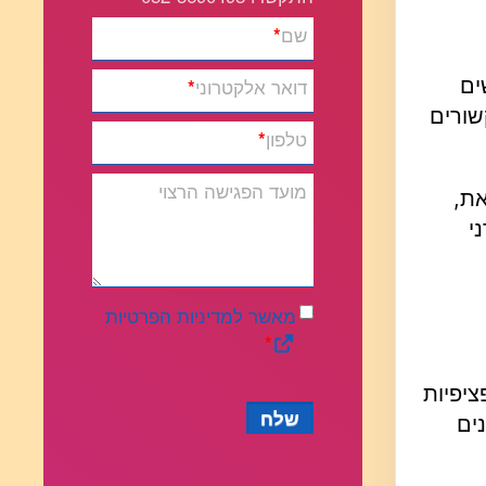
שם
*
תר מ-55 מיליון אנשים
דואר אלקטרוני
*
-70% מהמקרים הללו קשורים
טלפון
*
מועד הפגישה הרצוי
את,
י
מאשר למדיניות הפרטיות
*
יפיות
שלח
ים