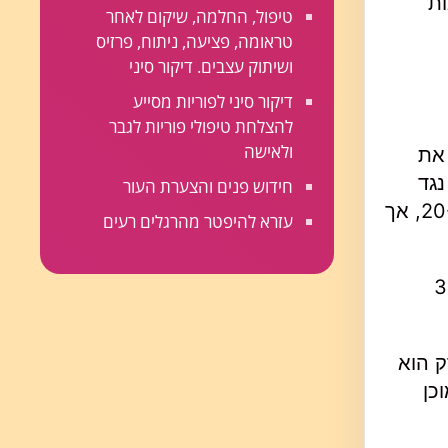
ות
טיפול, החלמה, שיקום לאחר
טראומה, פציעה, ניתוח, פרזיס
ושיתוק עצבים. דיקור סיני
דיקור סיני לפוריות מסייע
להצלחת טיפולי פוריות לגבר
ולאישה
 את
נגד
חידוש פנים והצערת העור
הפרעות ניווניות. שיעור ההצלחה של התרופות המסורתיות (מבחינת שיפור המצב) מוערך בטווח של 20-30%, אך
עזרא להיפטר מהרגלים רעים
וגניטיבי ב-30-50%
ק הוא
כן