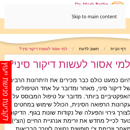
Skip to main content
052-3690498
דף הבית
חשוב לדעת
למי אסור לעשות דיקור סיני?
מי אסור לעשות דיקור סיני?
לקביעת פגישת ייעוץ
יום כמעט כולם כבר מכירים את היתרונות הרבים
ל דיקור סיני, מאחר ומדובר על אחד הטיפולים
אפקטיביים ביותר. מדובר על טיפול המבוסס על
קרונות הרפואה הסינית, הכולל שימוש במחטים
צורך גירוי והפעלה של נקודות שונות בגוף. הדיקור
ועד לכייל מחדש את זרימת אנרגיית החיים (הצ'י),
אחר וזרימת צ'י חופשית נחוצה לצורך הבריאות